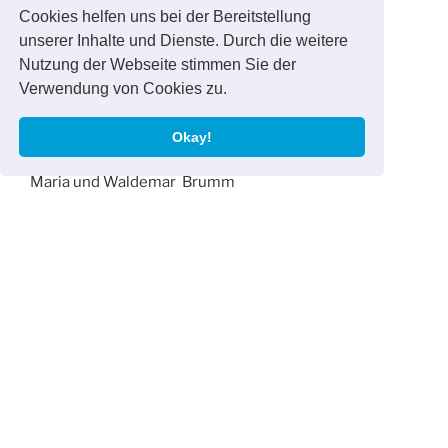
Leonhard-Deininger-Str. 2
Cookies helfen uns bei der Bereitstellung
93073 Neutraubling
unserer Inhalte und Dienste. Durch die weitere
Nutzung der Webseite stimmen Sie der
Inhaber der Praxis:
Verwendung von Cookies zu.
Maria und Waldemar Brumm
Okay!
Verantwortlich für den Inhalt der Seite:
Maria und Waldemar Brumm
Kontakt:
Telefon: 09401/911453
Telefax: 09401/911453
Email: brumm-physio@t-online.de
Nutzungsbedingungen:
Texte und Bilder dieser Seiten sind Eigentum von
Brumm-Physio. Sofern nicht eine schriftliche
Genehmigung erteilt wird, darf der Inhalt zum zwecke
einer Weiterverwendung weder herunter geladen